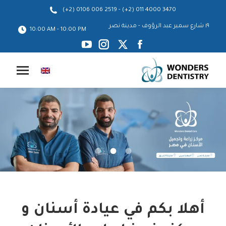
-
(+2) 0106 006 2519
(+2) 011 4000 3470
١٩ شارع سمير عبد الرؤوف - مدينة نصر
10:00 AM - 10:00 PM
YouTube
Instagram
Facebook
X
page
page
page
page
opens
opens
opens
opens
in
in
in
in
new
new
new
new
window
window
window
window
أهلا بكم في عيادة أسنان و