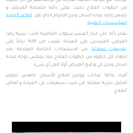
مراكزنا مع قواعد أخلاقية صارمة في توجهاتهم في كل خطوة
من خطوات العلاج بحيث نعلي دائما مصلحة المريض و
تضمن إدارة عيادة اسنان وندرز الالتزام التام بكل
قواعد الجودة
للمؤسسات الطبية
.
نفخر بأنه علي مدار العشر سنوات الماضية كانت نسبة رضا
المرضي المترددين علي العيادة تقترب من 99% بناءاً علي
تقييمات عملائنا
من الاستبيانات الكتابية المقدمة بعد
انتهاء كل خطوة من خطوات العلاج مما يعكس توجه عيادة
اسنان وندرز في وضع المريض أولا قبل أي شيء.
أفراد عائلة عيادات ووندرز لعلاج الأسنان جاهدين لتوفير
افضل تجربة ممكنة من حيث تسهيلات في العيادة و أماكن
العلاج.