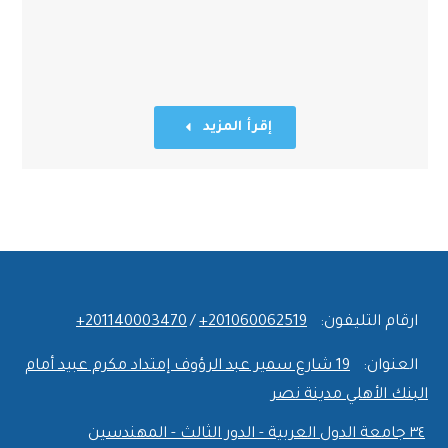
إقرأ المزيد
ارقام التليفون:
‎+201060062519
/
‎+201140003470
العنوان:
19 شارع سمير عبد الرؤوف إمتداد مكرم عبيد أمام
البنك الأهلي مدينة نصر
٣٤ جامعة الدول العربية - الدور الثالث - المهندسين