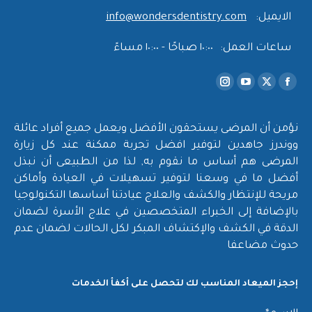
الايميل:
info@wondersdentistry.com
ساعات العمل:
١٠:٠٠ صباحًا - ١٠:٠٠ مساءً
Find us on:
Instagram
YouTube
Facebook
X
page
page
page
page
opens
opens
opens
opens
نؤمن أن المرضى يستحقون الأفضل ويعمل جميع أفراد عائلة
in
in
in
in
ووندرز جاهدين لتوفير افضل تجربة ممكنة عند كل زيارة
new
new
new
new
المرضى هم أساس ما نقوم به, لذا من الطبيعى أن نبذل
أفضل ما في وسعنا لتوفير تسهيلات في العيادة وأماكن
window
window
window
window
مريحة للإنتظار والكشف والعلاج عيادتنا أساسها التكنولوجيا
بالإضافة إلى الخبراء المتخصصين في علاج الأسرة لضمان
الدقة في الكشف والإكتشاف المبكر لكل الحالات لضمان عدم
حدوث مضاعفا
إحجز الميعاد المناسب لك لتحصل على أكفأ الخدمات