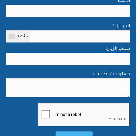
*الاسم
*الموبيل
+20
سبب الزياره
معلومات اضافيه