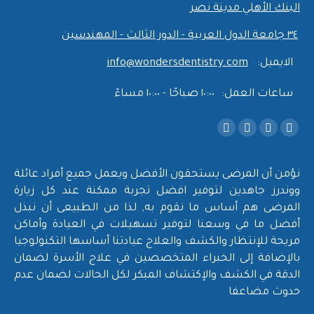
البنك الأهلي مدينة نصر
٣٤ جامعة الدول العربية - الدور الثالث - المهندسين
الايميل:
info@wondersdentistry.com
ساعات العمل:
١٠:٠٠ صباحًا - ١٠:٠٠ مساءً
Find us on:
Instagram
YouTube
Facebook
X
page
page
page
page
opens
opens
opens
opens
نؤمن أن المرضى يستحقون الأفضل ويعمل جميع أفراد عائلة
in
in
in
in
ووندرز جاهدين لتوفير افضل تجربة ممكنة عند كل زيارة
المرضى هم أساس ما نقوم به, لذا من الطبيعى أن نبذل
new
new
new
new
أفضل ما في وسعنا لتوفير تسهيلات في العيادة وأماكن
window
window
window
window
مريحة للإنتظار والكشف والعلاج عيادتنا أساسها التكنولوجيا
بالإضافة إلى الخبراء المتخصصين في علاج الأسرة لضمان
الدقة في الكشف والإكتشاف المبكر لكل الحالات لضمان عدم
حدوث مضاعفا