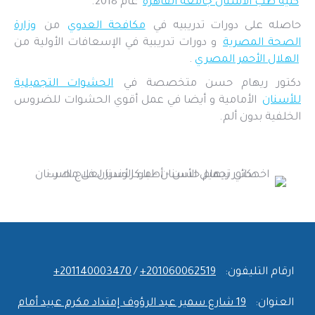
كليه طب الأسنان جامعة القاهرة
عام 2018.
حاصله على دورات تدريبيه في
مكافحة العدوي
من
وزارة
الصحة المصرية
و دورات تدريبية في الإسعافات الأولية من
الهلال الأحمر المصري
.
دكتور ريهام حسن متخصصة في
الحشوات التجميلية
للأسنان
الأمامية و أيضا في عمل أقوي الحشوات للضروس
الخلفية بدون ألم.
ارقام التليفون:
‎+201060062519
/
‎+201140003470
العنوان:
19 شارع سمير عبد الرؤوف إمتداد مكرم عبيد أمام