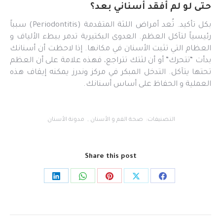
حتى لو لم أفقد أسناني بعد؟
بكل تأكيد. تُعد أمراض اللثة المتقدمة (Periodontitis) سبباً
رئيسياً لتآكل العظم. العدوى البكتيرية تدمر ببطء الألياف و
العظام التي تثبت الأسنان في مكانها. إذا لاحظت أن أسنانك
بدأت “تتحرك” أو أن لثتك تتراجع، فهذه علامة على أن العظم
تحتها يتآكل. التدخل المبكر في مركز وندرز يمكنه إيقاف هذه
العملية و الحفاظ على أساس أسنانك.
التصنيفات:
صحة الفم و الأسنان
,
مدونة الأسنان
Share this post
Share
Share
Share
Share
Share
on
on
on
on
on
LinkedIn
WhatsApp
Pinterest
Facebook
X