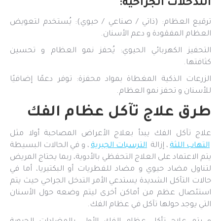
التدخلات الجراحية:
ترقيع العظام: (ذاتي / صناعي / حيوي): يُستخدم لتعويض
العظام المفقودة و دعم الأسنان.
التحفيز الكهربائي الحيوي: يُحفز نمو العظام و تحسين
كثافتها.
الزرعات الذكية المغطاة بمواد محفزة: توفر دعمًا إضافيًا
للأسنان و تحفز نمو العظام.
طرق علاج تآكل عظام الفك
علاج تآكل الفك يبدأ بعلاج الأعراض المصاحبة أولا مثل
التهاب اللثة
، إزالة
الترسبات الجيرية
، و في الحالات البسيطة
يتم الاعتماد على العلاج التحفظي بالأدوية، ربما يحتاج المريض
لتناول مضاد حيوي و مضاد للفطريات أو البكتيريا، أما في
حالات التآكل الشديدة يستدعي الأمر التدخل الجراحي حيث يتم
استئصال عظم من أماكن أخرى ليتم وضعه حول الأسنان
التي يوجد حولها تآكل في عظام الفك.