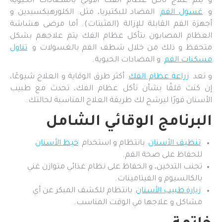
و يتم علاج تأكل عظام الفك الأولي بالمضادات الحيوية
و
غسول الفم
المضاد للبكتيريا، مثل: الكلورهيكسيدين و
أجهزة الفم القابلة للإزالة (المثبتات). أما مرضى هشاشة
العظام المصابون بتأكل عظام الفك يتم علاجهم بشكل
متحفظ و ذلك من خلال شطف الفم بالغسولات و
تناول
مسكنات الفم
و المضادات الحيوية.
و تعد
زراعة عظام الفك
أكثر طرق الوقاية و العلاج شيوعًا،
إن كنت قلقًا بشأن تأكل عظام الفك، تحدث مع طبيب
الأسنان فورًا ليرشح لك طريقة العلاج المناسبة لحالتك.
البرنامج الوقائي الشامل
تنظيف الأسنان
بانتظام و استخدام
خيط الأسنان
للحفاظ على صحة الفم.
تجنب التدخين، و الحفاظ على نظام غذائي متوازن غني
بالكالسيوم و الفيتامينات.
زيارة طبيب الأسنان
بانتظام للكشف المبكر عن أي
مشاكل و علاجها في الوقت المناسب.