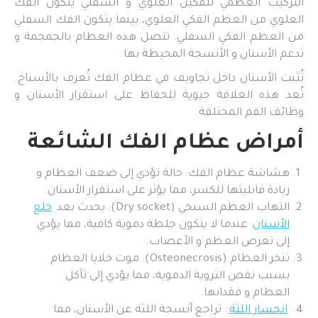
التركيب العظمي للفكين العلوي و السفلي يتكون الفك
العلوي من العظم الفكي العلوي، بينما يتكون الفك السفلي
من العظم الفكي السفلي. تتصل هذه العظام بالجمجمة و
تدعم الأسنان و الأنسجة المحيطة بها.
تُثبت الأسنان داخل تجاويف في عظام الفك تُعرف بالأسناخ.
تُعد هذه العلاقة حيوية للحفاظ على استقرار الأسنان و
وظائف الفم المختلفة.
أمراض عظام الفك الشائعة
هشاشة عظام الفك: حالة تؤدي إلى ضعف العظام و
زيادة قابليتها للكسر، مما يؤثر على استقرار الأسنان.
التهاب العظم السنخي (Dry socket): يحدث بعد
خلع
الأسنان
عندما لا يتكون جلطة دموية كافية، مما يؤدي
إلى تعرض العظم و الأعصاب.
تنخر العظام (Osteonecrosis): موت خلايا العظام
بسبب نقص التروية الدموية، مما يؤدي إلى تآكل
العظام و فقدانها.
انحسار اللثة
: تراجع أنسجة اللثة عن الأسنان، مما