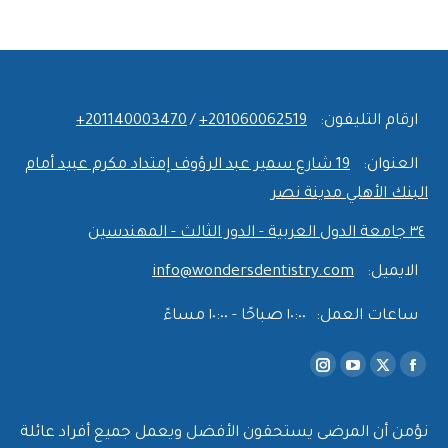
ارقام التليفون:
‎+201060062519
/
‎+201140003470
العنوان:
19 شارع سمير عبد الرؤوف إمتداد مكرم عبيد أمام
البنك الأهلي مدينة نصر
٣٤ جامعة الدول العربية - الدور الثالث - المهندسين
الايميل:
info@wondersdentistry.com
ساعات العمل:
١٠:٠٠ صباحًا - ١٠:٠٠ مساءً
Find us on:
Instagram
YouTube
Facebook
X
page
page
page
page
opens
opens
opens
opens
نؤمن أن المرضى يستحقون الأفضل ويعمل جميع أفراد عائلة