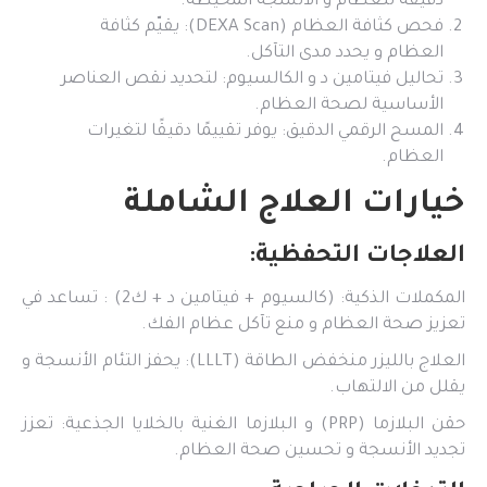
دقيقة للعظام و الأنسجة المحيطة.
فحص كثافة العظام (DEXA Scan): يقيّم كثافة
العظام و يحدد مدى التآكل.
تحاليل فيتامين د و الكالسيوم: لتحديد نقص العناصر
الأساسية لصحة العظام.
المسح الرقمي الدقيق: يوفر تقييمًا دقيقًا لتغيرات
العظام.
خيارات العلاج الشاملة
العلاجات التحفظية:
المكملات الذكية: (كالسيوم + فيتامين د + ك2) : تساعد في
تعزيز صحة العظام و منع تآكل عظام الفك.
العلاج بالليزر منخفض الطاقة (LLLT): يحفز التئام الأنسجة و
يقلل من الالتهاب.
حقن البلازما (PRP) و البلازما الغنية بالخلايا الجذعية: تعزز
تجديد الأنسجة و تحسين صحة العظام.