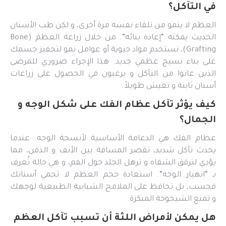
في التآكل؟
العظم لا ينمو من تلقاء نفسه مرة أخرى، و لكن طب الأسنان
الحديث يمكنه “إعادة بنائه”. من خلال زراعة العظم (Bone
Grafting)، نستخدم مواد حيوية أو عوامل نمو لتحفيز جسمك
على بناء نسيج عظمي جديد. هذا الإجراء ضروري للمرضى
الذين عانوا من التآكل و يرغبون في الحصول على زراعات
أسنان ثابتة و تعيش طويلاً.
كيف يؤثر تآكل عظام الفك على شكل الوجه و
الجمال؟
عظام الفك هي الدعامة الأساسية لأنسجة الوجه. عندما
يحدث تآكل شديد، تقصر المسافة بين الأنف و الذقن، مما
يؤدي لترقق الشفاه و ترهل الجلد حول الفم، و هي حالة تُعرف
بـ “انهيار الوجه”. استعادة حجم العظم لا تحمي أسنانك
فحسب، بل تحافظ على الملامح الشبابية الطبيعية لوجهك
و تمنع الشيخوخة المبكرة.
هل يمكن لأمراض اللثة أن تسبب تآكل العظم