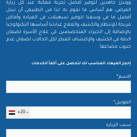
in
in
in
in
ووندرز جاهدين لتوفير افضل تجربة ممكنة عند كل زيارة
new
new
new
new
المرضى هم أساس ما نقوم به, لذا من الطبيعى أن نبذل
أفضل ما في وسعنا لتوفير تسهيلات في العيادة وأماكن
window
window
window
window
مريحة للإنتظار والكشف والعلاج عيادتنا أساسها التكنولوجيا
بالإضافة إلى الخبراء المتخصصين في علاج الأسرة لضمان
الدقة في الكشف والإكتشاف المبكر لكل الحالات لضمان عدم
حدوث مضاعفا
إحجز الميعاد المناسب لك لتحصل على أكفأ الخدمات
*الاسم
*الموبيل
+20
سبب الزياره