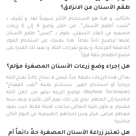
طقم الأسنان من الانزلاق؟
بالتأكيد، و هذا هو الاستخدام الأكثر شيوعاً لها، و يُعرف بـ
“تثبيت أطقم الأسنان”. من خلال وضع 4 إلى 6 زرعات
مصغرة في الفك السفلي، نقوم بـ “كبس” طقم الأسنان
عليها ليصبح ثابتاً تماماً. هذا يغنيك عن استخدام المواد
اللاصقة المزعجة، و يمنع تقرحات اللثة، و يعيد لك القدرة على
مضغ الطعام بثقة فوراً.
هل إجراء وضع زرعات الأسنان المصغرة مؤلم؟
بما أن هذه الزرعات دقيقة جداً، فنحن لا نحتاج غالباً لفتح اللثة
جراحياً أو استخدام الغرز. نستخدم تقنية “ثقب المفتاح”
(Keyhole Technique) لوضع الزرعة برفق من خلال اللثة
مباشرة إلى العظم. ينتج عن ذلك تورم أقل بكثير و نزيف شبه
معدوم، و تكون فترة التعافي ساعات قليلة فقط، حيث يعود
معظم مرضى مركز وندرز لحياتهم الطبيعية في اليوم التالي
مباشرة.
هل تعتبر زراعة الأسنان المصغرة حلاً دائماً أم