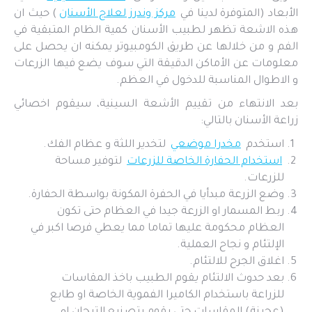
الأبعاد (المتوفرة لدينا في
مركز وندرز لعلاج الأسنان
) حيث ان
هذه الاشعة تظهر لطبيب الأسنان كمية الظام المتبقية في
الفم و من خلالها عن طريق الكومبيوتر يمكنه ان يحصل على
معلومات عن الأماكن الدقيقة التي سوف يضع فيها الزرعات
و الاطوال المناسبة للدخول في العظم.
بعد الانتهاء من تقييم الأشعة السينية، سيقوم اخصائي
زراعة الأسنان بالتالي:
استخدم
مخدرا موضعي
لتخدير اللثة و عظام الفك.
استخدام الحفارة الخاصة للزرعات
لتوفير مساحة
للزرعات.
وضع الزرعة مبدأيا في الحفرة المكونة بواسطة الحفارة.
ربط المسمار او الزرعة جيدا في العظام حتى تكون
العظام محكومة عليها تماما مما يعطي فرصا اكبر في
الإلتئام و نجاح العملية.
اغلاق الجرح للالتئام.
بعد حدوث الالتئام يقوم الطبيب باخذ المقاسات
للزراعة باستخدام الكاميرا الفموية الخاصة او طابع