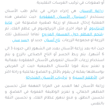
أو صعوبات في تركيب الغرسات التقليدية.
زراعة الاسنان
هي إجراء جراحي في عالم طب الأسنان
يستخدم ل
استبدال الأسنان المفقودة
حيث تتضمن هذه
العملية إدخال مسمار او زرعة صغيرة مصنوعة من
مادة
التيتانيوم
أو مواد اخرى مثل الزيركونيوم في عظم الفك، ثم
يلتحم العظم حول المسمار المزروع
تماما لتستقبل تلك
الزرعة او مجموعة الزرعات
تاج أسنان
جديد او
جسر سني
.
حيث انه بعد زراعة الأسنان بعدد من الشهور (في حدودة 3 الى
6 أشهر)، يتم ربط الجسر أو التاج الصناعي بالزرع و يتم
استخدام زرعات الأسنان لتعويض الأسنان المفقودة بفعالية
و تعتبر بديلا قويا للأسنان الطبيعية حيث ان المريض
بواسطتها يمكنه ان يقوم بالأكل و المضغ بفاعلية و راحة اكثر
من
الأطقم السنية
و
تركيبات الأسنان المتحركة
.
زراعة الأسنان لها العديد من المزايا المهمة مثل تحسين
المظهر الجمالي، و تعزيز الوظيفة الفموية في المضغ، و
تحسين النطق، و منع تدهور عظام الفك، و تحسين الثقة
بالنفس.