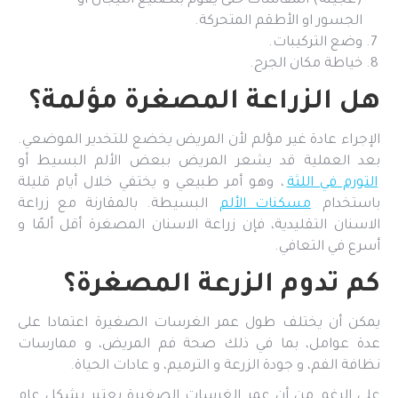
(عجينة) المقاسات حتى يقوم بتصنيع التيجان او
الجسور او الأطقم المتحركة.
وضع التركيبات.
خياطة مكان الجرح.
هل الزراعة المصغرة مؤلمة؟
الإجراء عادة غير مؤلم لأن المريض يخضع للتخدير الموضعي.
بعد العملية قد يشعر المريض ببعض الألم البسيط أو
التورم في اللثة
، وهو أمر طبيعي و يختفي خلال أيام قليلة
باستخدام
مسكنات الألم
البسيطة. بالمقارنة مع زراعة
الاسنان التقليدية، فإن زراعة الاسنان المصغرة أقل ألمًا و
أسرع في التعافي.
كم تدوم الزرعة المصغرة؟
يمكن أن يختلف طول عمر الغرسات الصغيرة اعتمادا على
عدة عوامل، بما في ذلك صحة فم المريض، و ممارسات
نظافة الفم، و جودة الزرعة و الترميم، و عادات الحياة.
على الرغم من أن عمر الغرسات الصغيرة يعتبر بشكل عام