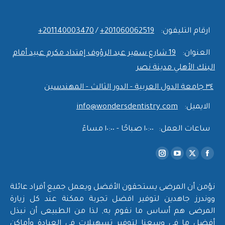
ارقام التليفون:
‎+201060062519
/
‎+201140003470
العنوان:
19 شارع سمير عبد الرؤوف إمتداد مكرم عبيد أمام
البنك الأهلي مدينة نصر
٣٤ جامعة الدول العربية - الدور الثالث - المهندسين
الايميل:
info@wondersdentistry.com
ساعات العمل:
١٠:٠٠ صباحًا - ١٠:٠٠ مساءً
Find us on:
Instagram
YouTube
Facebook
X
page
page
page
page
opens
opens
opens
opens
نؤمن أن المرضى يستحقون الأفضل ويعمل جميع أفراد عائلة
in
in
in
in
ووندرز جاهدين لتوفير افضل تجربة ممكنة عند كل زيارة
new
new
new
new
المرضى هم أساس ما نقوم به, لذا من الطبيعى أن نبذل
أفضل ما في وسعنا لتوفير تسهيلات في العيادة وأماكن
window
window
window
window