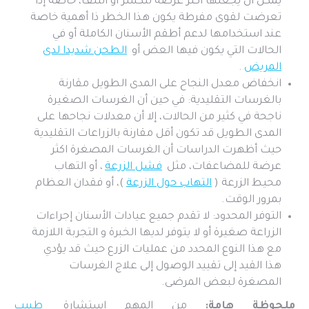
يمكن أن يجعلها أكثر عرضة للكسر أو التلف، خاصة إذا
تعرضت لقوى مفرطة يكون هذا الخطر ذا أهمية خاصة
عند استخدامها لدعم أطقم الأسنان الكاملة أو في
الحالات التي يكون فيها العض أو
الطحن شديدا لدى
المريض
.
انخفاض معدل النجاح على المدى الطويل مقارنة
بالغرسات التقليدية: في حين أن الغرسات الصغيرة
ناجحة في كثير من الحالات، إلا أن معدلات نجاحها على
المدى الطويل قد تكون أقل مقارنة بالزراعات التقليدية
حيث أظهرت الدراسات أن الغرسات المصغرة اكثر
عرضة للمضاعفات، مثل
فشل الزرعة
، أو التهاب
محيط الزرعة (
التهاب حول الزرعة
)، أو فقدان العظام
بمرور الوقت.
التوفر المحدود: لا تقدم جميع عيادات الأسنان إجراءات
الزراعة صغيرة أو لا يتوفر لديها الخبرة و التجربة اللازمة
مع هذا النوع المحدد من عمليات الزرع حيث قد يؤدي
هذا القيد إلى تقييد الوصول إلى علاج الغرسات
المصغرة لبعض المرضى.
ملحوظة هامة:
من المهم استشارة
طبيب