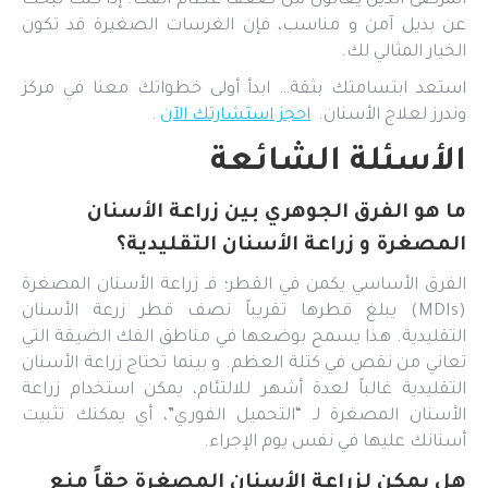
المرضى الذين يعانون من ضعف عظام الفك. إذا كنت تبحث
عن بديل آمن و مناسب، فإن الغرسات الصغيرة قد تكون
الخيار المثالي لك.
استعد ابتسامتك بثقة… ابدأ أولى خطواتك معنا في مركز
وندرز لعلاج الأسنان.
احجز استشارتك الآن
.
الأسئلة الشائعة
ما هو الفرق الجوهري بين زراعة الأسنان
المصغرة و زراعة الأسنان التقليدية؟
الفرق الأساسي يكمن في القطر؛ فـ زراعة الأسنان المصغرة
(MDIs) يبلغ قطرها تقريباً نصف قطر زرعة الأسنان
التقليدية. هذا يسمح بوضعها في مناطق الفك الضيقة التي
تعاني من نقص في كتلة العظم. و بينما تحتاج زراعة الأسنان
التقليدية غالباً لعدة أشهر للالتئام، يمكن استخدام زراعة
الأسنان المصغرة لـ “التحميل الفوري”، أي يمكنك تثبيت
أسنانك عليها في نفس يوم الإجراء.
هل يمكن لزراعة الأسنان المصغرة حقاً منع