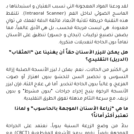
لقد ودعنا المواد المعجونة التي تسبب الغثيان و استبدلناها بـ
الماسح الضوئي لداخل الفم (Intraoral Scanner). تلتقط
هذه التقنية خريطة ثلاثية الأبعاد فائقة الدقة لفمك في ثوانٍ
معدودة. هي ليست مريحة فحسب، بل هي الأدق عالمياً، مما
يضمن تصنيع تركيبات (تيجان و جسور) تنطبق على الأسنان
تماماً دون الحاجة لتعديلات متكررة.
هل يمكن لليزر الأسنان حقاً أن يغنينا عن “المثقاب”
(الدريل) التقليدي؟
في الكثير من الحالات، نعم. يمكن لـ ليزر الأنسجة الصلبة إزالة
التسوس و تحضير السن للحشو بدون اهتزاز أو صوت
المزعج، و غالباً بدون الحاجة لتخدير. أما في علاج اللثة، فإن ليزر
الأنسجة الرخوة يتيح إجراء جراحات “بدون مشرط” و بدون
نزيف، مع سرعة التئام مذهلة تفوق الطرق التقليدية.
ما هي “زراعة الأسنان الموجهة بالحاسوب” و لماذا
تعتبر أكثر أماناً؟
بدلاً من وضع الزرعة السنية يدوياً، نعتمد على الجراحة
الموجهة رقمياً. نقوم بدمج الأشعة المقطعية (CBCT) مع