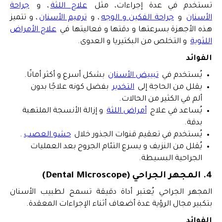
تستخدم في عدة إجراءات، مثل
علاج اللثة
، و
جراحة
الأسنان
و
جراحة الفكين و الوجه
، و
ترميم الأسنان
، و تتميز
هذه الأجهزة بسرعتها و دقتها و فعاليتها في
علاج الأمراض
اللثوية
و التخلص من البكتيريا و العدوى.
الفوائد
يُستخدم في
تبييض الأسنان
بشكل أسرع و أكثر أمانًا.
يقلل من الحاجة إلى
التخدير
بفضل كونه علاجًا بدون
ألم في الكثير من الحالات.
يُساعد في علاج
أمراض اللثة
و إزالة الأنسجة الملتهبة
بدقة.
يُستخدم في تعقيم قنوات الجذور خلال
حشو العصب
.
يُقلل من النزيف و يسرع التئام الجروح بعد العمليات
الجراحية البسيطة.
4. المجهر الجراحي (Dental Microscope)
المجهر الجراحي يُعتبر أداة دقيقة تسمح لطبيب الأسنان
بتكبير مجال الرؤية عدة أضعاف أثناء الإجراءات المعقدة.
الفوائد