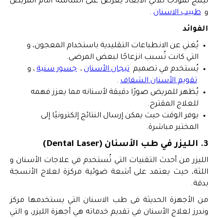
ليُنتج نموذجًا ثلاثي الأبعاد يُعرض على الشاشة أمام المريض
و
طبيب الاسنان
.
الفوائد
يُغني عن الانطباعات التقليدية باستخدام المعجون، و
التي كانت تُسبب انزعاجًا لبعض المرضى.
يُستخدم في تصميم
تيجان الأسنان
،
جسور سنية
، و
تقويم الأسنان الشفاف
.
يُظهر للمريض صورًا دقيقة لأسنانه مما يعزز فهمه
للعلاج المقترح.
يوفر الوقت حيث يمكن إرسال النتائج إلكترونيًا إلى
المختبر مباشرة.
3. الليزر في طب الأسنان (Dental Laser)
الليزر من أحدث التقنيات التي تُستخدم في علاجات الأسنان و
اللثة، حيث يعتمد على أشعة ضوئية مركزة لعلاج الأنسجة
بدقة.
من الأجهزة الحديثة فى طب الاسنان التي يستخدمها مركز
وندرز لعلاج الأسنان في تقديم خدماته هي أجهزة الليزر، و التي