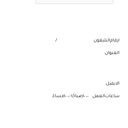
ارقام التليفون:
‎+201060062519
/
‎+201140003470
العنوان:
19 شارع سمير عبد الرؤوف إمتداد مكرم عبيد أمام البنك
الأهلي مدينة نصر
٣٤ جامعة الدول العربية - الدور الثالث - المهندسين
الايميل:
info@wondersdentistry.com
ساعات العمل:
١٠:٠٠ صباحًا - ١٠:٠٠ مساءً
Find us on:
Instagram
YouTube
Facebook
X
page
page
page
page