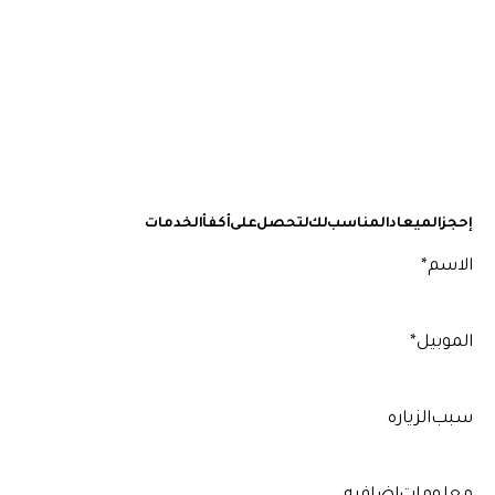
opens
opens
opens
opens
نؤمن أن المرضى يستحقون الأفضل ويعمل جميع أفراد عائلة
in
in
in
in
ووندرز جاهدين لتوفير افضل تجربة ممكنة عند كل زيارة المرضى هم
أساس ما نقوم به, لذا من الطبيعى أن نبذل أفضل ما في وسعنا
new
new
new
new
لتوفير تسهيلات في العيادة وأماكن مريحة للإنتظار والكشف
window
window
window
window
والعلاج عيادتنا أساسها التكنولوجيا بالإضافة إلى الخبراء
المتخصصين في علاج الأسرة لضمان الدقة في الكشف
والإكتشاف المبكر لكل الحالات لضمان عدم حدوث مضاعفا
إحجز الميعاد المناسب لك لتحصل على أكفأ الخدمات
*الاسم
*الموبيل
سبب الزياره