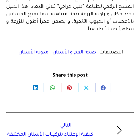
المسح الرقمي لطباعة “دليل جراحي” ثلاثي الأبعاد. هذا الدليل
يحدد مكان و زاوية الزرعة بدقة متناهية، مما يمنع المساس
بالأعصاب أو الجيوب الأنفية، و يضمن عمراً أطول للزرعة و
مظهراً جمالياً طبيعياً.
التصنيفات:
صحة الفم و الأسنان
,
مدونة الأسنان
Share this post
Share
Share
Share
Share
Share
on
on
on
on
on
LinkedIn
WhatsApp
Pinterest
Facebook
X
Post
التالي
navigation
Next
كيفية الإعتناء بتركيبات الأسنان المختلفة