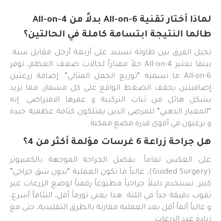
لماذا أختار تقنية All-on-6 بدلاً من All-on-4
طالما النتيجة ابتسامة كاملة في الحالتين؟
تخيل الفرق بين طاولة تستند على أربعة أرجل مقابل ستة.
بينما تعتبر All-on-4 حلاً ممتازاً لحالات ضعف العظم، توفر
All-on-6 ما نسميه “توزيع الحمل المثالي”. إضافة زرعتين
إضافيتين يخفف الضغط الواقع على كل مسمار، مما يزيد
بشكل هائل من ثبات التركيبة و عمرها الافتراضي. إنه
“المعيار الذهبي” للمرضى الذين يمتلكون كثافة عظمية جيدة
و يرغبون في أقوى قدرة مضغ ممكنة.
هل جراحة زراعة 6 غرسات مؤلمة أكثر من 4؟
على العكس تماماً. بفضل الجراحة الموجهة بالكمبيوتر
(Guided Surgery)، غالباً ما تكون العملية “بدون شق جراحي”
كبير. نستخدم دليلاً جراحياً مطبوعاً رقمياً لوضع الزرعات عبر
ثقوب دقيقة جداً في اللثة. هذا يعني تورماً أقل، التئاماً أسرع،
و غالباً ألماً أقل بعد العملية مقارنة بالطرق التقليدية، حتى مع
زيادة عدد الزرعات.