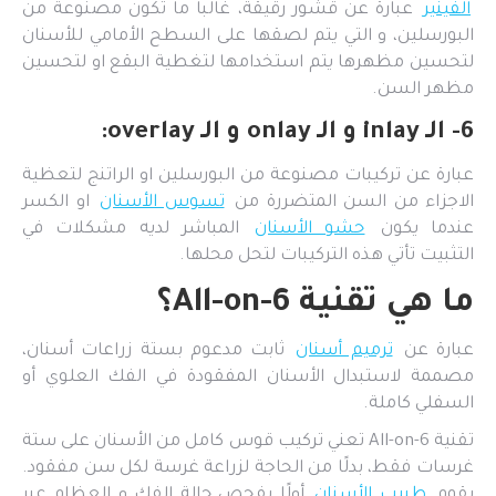
الفينير
عبارة عن قشور رقيقة، غالبا ما تكون مصنوعة من
البورسلين، و التي يتم لصقها على السطح الأمامي للأسنان
لتحسين مظهرها يتم استخدامها لتغطية البقع او لتحسين
مظهر السن.
6- الـ inlay و الـ onlay و الـ overlay:
عبارة عن تركيبات مصنوعة من البورسلين او الراتنج لتعظية
الاجزاء من السن المتضررة من
تسوس الأسنان
او الكسر
عندما يكون
حشو الأسنان
المباشر لديه مشكلات في
التثبيت تأتي هذه التركيبات لتحل محلها.
ما هي تقنية All-on-6؟
عبارة عن
ترميم أسنان
ثابت مدعوم بستة زراعات أسنان،
مصممة لاستبدال الأسنان المفقودة في الفك العلوي أو
السفلي كاملة.
تقنية All-on-6 تعني تركيب قوس كامل من الأسنان على ستة
غرسات فقط، بدلًا من الحاجة لزراعة غرسة لكل سن مفقود.
يقوم
طبيب الأسنان
أولًا بفحص حالة الفك و العظام عبر