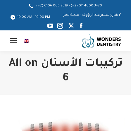
-
(+2) 0106 006 2519
(+2) 011 4000 3470
١٩ شارع سمير عبد الرؤوف - مدينة نصر
10:00 AM - 10:00 PM
YouTube
Instagram
Facebook
X
page
page
page
page
opens
opens
opens
opens
in
in
in
in
تركيبات الأسنان All on
new
new
new
new
window
window
window
window
6