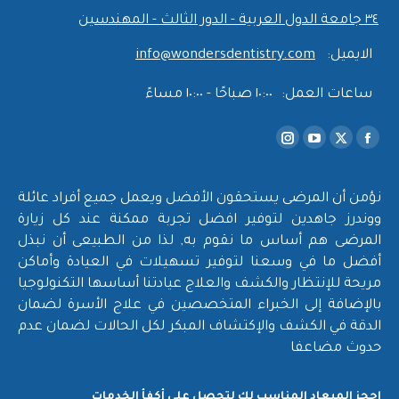
٣٤ جامعة الدول العربية - الدور الثالث - المهندسين
الايميل:
info@wondersdentistry.com
ساعات العمل:
١٠:٠٠ صباحًا - ١٠:٠٠ مساءً
Find us on:
Instagram
YouTube
Facebook
X
page
page
page
page
opens
opens
opens
opens
نؤمن أن المرضى يستحقون الأفضل ويعمل جميع أفراد عائلة
in
in
in
in
ووندرز جاهدين لتوفير افضل تجربة ممكنة عند كل زيارة
new
new
new
new
المرضى هم أساس ما نقوم به, لذا من الطبيعى أن نبذل
أفضل ما في وسعنا لتوفير تسهيلات في العيادة وأماكن
window
window
window
window
مريحة للإنتظار والكشف والعلاج عيادتنا أساسها التكنولوجيا
بالإضافة إلى الخبراء المتخصصين في علاج الأسرة لضمان
الدقة في الكشف والإكتشاف المبكر لكل الحالات لضمان عدم
حدوث مضاعفا
إحجز الميعاد المناسب لك لتحصل على أكفأ الخدمات