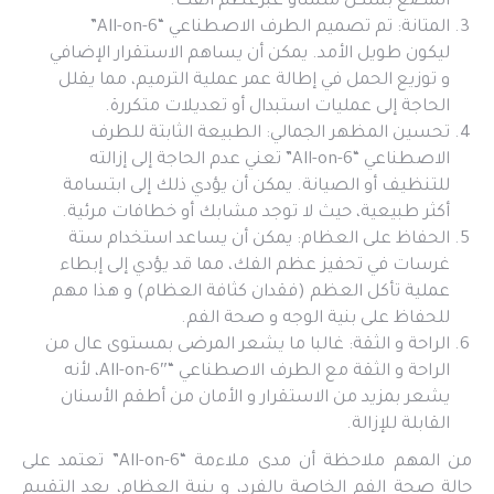
المضغ بشكل متساو عبرعظم الفك.
المتانة: تم تصميم الطرف الاصطناعي “All-on-6”
ليكون طويل الأمد. يمكن أن يساهم الاستقرار الإضافي
و توزيع الحمل في إطالة عمر عملية الترميم، مما يقلل
الحاجة إلى عمليات استبدال أو تعديلات متكررة.
تحسين المظهر الجمالي: الطبيعة الثابتة للطرف
الاصطناعي “All-on-6” تعني عدم الحاجة إلى إزالته
للتنظيف أو الصيانة. يمكن أن يؤدي ذلك إلى ابتسامة
أكثر طبيعية، حيث لا توجد مشابك أو خطافات مرئية.
الحفاظ على العظام: يمكن أن يساعد استخدام ستة
غرسات في تحفيز عظم الفك، مما قد يؤدي إلى إبطاء
عملية تأكل العظم (فقدان كثافة العظام) و هذا مهم
للحفاظ على بنية الوجه و صحة الفم.
الراحة و الثقة: غالبا ما يشعر المرضى بمستوى عال من
الراحة و الثقة مع الطرف الاصطناعي “All-on-6″، لأنه
يشعر بمزيد من الاستقرار و الأمان من أطقم الأسنان
القابلة للإزالة.
من المهم ملاحظة أن مدى ملاءمة “All-on-6” تعتمد على
حالة صحة الفم الخاصة بالفرد، و بنية العظام، يعد التقييم