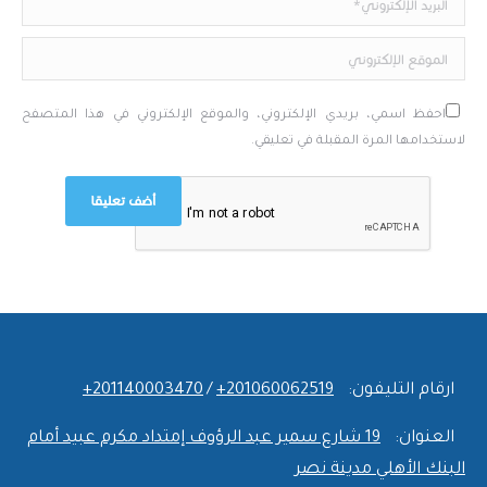
الموقع الإلكتروني
احفظ اسمي، بريدي الإلكتروني، والموقع الإلكتروني في هذا المتصفح
لاستخدامها المرة المقبلة في تعليقي.
أضف تعليقا
ارقام التليفون:
‎+201060062519
/
‎+201140003470
العنوان:
19 شارع سمير عبد الرؤوف إمتداد مكرم عبيد أمام
البنك الأهلي مدينة نصر