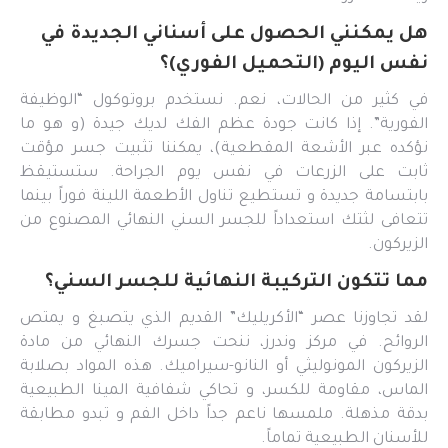
هل يمكنني الحصول على أسناني الجديدة في
نفس اليوم (التحميل الفوري)؟
في كثير من الحالات، نعم. نستخدم بروتوكول “الوظيفة
الفورية”. إذا كانت جودة عظم الفك لديك جيدة (و هو ما
نؤكده عبر الأشعة المقطعية)، يمكننا تثبيت جسر مؤقت
ثابت على الزرعات في نفس يوم الجراحة. ستستيقظ
بابتسامة جديدة و تستطيع تناول الأطعمة اللينة فوراً بينما
تتعافى لثتك استعداداً للجسر السني النهائي المصنوع من
الزيركون.
مما تتكون التركيبة النهائية للجسر السني؟
لقد تجاوزنا عصر “الأكريليك” القديم الذي يتصبغ و يمتص
الروائح. في مركز وندرز، ننحت جسرك النهائي من مادة
الزيركون المونوليثي أو النانو-سيراميك. هذه المواد بصلابة
الماس، مقاومة للكسر، و تحاكي شفافية المينا الطبيعية
بدقة مذهلة. ملمسها ناعم جداً داخل الفم و تبدو مطابقة
للأسنان الطبيعية تماماً.