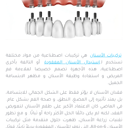
تركيبات الأسنان
هي تركيبات اصطناعية من مواد مختلفة
تستخدم ل
استبدال الأسنان المفقودة
أو التالفة بأخرى
اصطناعية، هذه الأجهزة تصمم خصيصا لملاءمة فم
المريض و استعادة وظيفة الأسنان و مظهر الابتسامة
الجميل.
فقدان الأسنان لا يؤثر فقط على الشكل الجمالي للابتسامة،
بل يمتد تأثيره إلى المضغ، النطق، و صحة الفم بشكل عام.
في الماضي كان الاعتماد الأكبر على طقم الأسنان لتعويض
الفقد، لكنه لم يكن دائمًا الحل الأكثر راحة أو ثباتًا. و مع تطور
تقنيات زراعة الأسنان، ظهرت حلول متقدمة مثل تركيبات
الأسنان All-on-6، التي توفر للأسنان المفقودة بديلاً ثابتًا، قويًا،