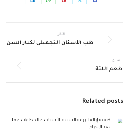
Share
Share
Share
Share
Share
on
on
on
on
on
LinkedIn
WhatsApp
Pinterest
Facebook
X
Post
التالي
navigation
Next
طب الأسنان التجميلي لكبار السن
post:
السابق
Previous
طعم اللثة
post:
Related posts
كيفية إزالة الزرعة السنية: الأسباب و الخطوات و ما
بعد الإجراء