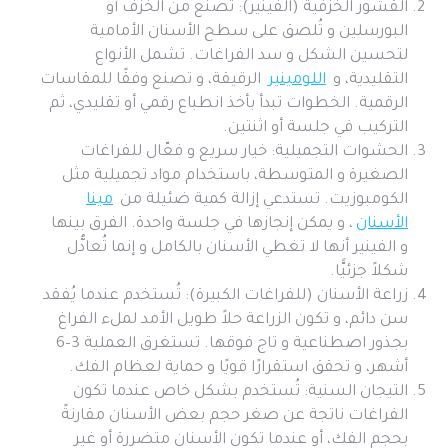
القشور الخزفية (الفينير): تُصنع من الخزف أو
البورسلين و تُلصق على سطح الأسنان الأمامية
لتحسين الشكل و سد الفراغات. تشمل الأنواع
التقليدية، و
اللومينير
الرقيقة، و تصنع وفقًا للمقاسات
الرقمية. الخطوات تبدأ بأخذ انطباع رقمي أو تقليدي، ثم
التركيب في جلسة أو اثنتين.
الحشوات التجميلية: خيار سريع و فعّال للفراغات
الصغيرة و المتوسطة، باستخدام مواد تجميلية مثل
الكومبوزيت. تستدعي إزالة كمية ضئيلة من
مينا
الأسنان
، و يمكن إنجازها في جلسة واحدة. الفرق بينها
و الفينير أنها لا تغطي الأسنان بالكامل و إنما تُعادُّل
شكلاً جزئيًّا.
زراعة الأسنان (للفراغات الكبيرة): تُستخدم عندما يُفقد
سن دائم، و تكون الزراعة حلاً طويل الأمد لملء الفراغ
بجذور اصطناعية و تاج فوقها. تستغرق العملية 3–6
أشهر، و تحقق استقرارًا قويًا و حماية لعظام الفك.
التيجان السنية: تُستخدم بشكل خاص عندما تكون
الفراغات ناتجة عن صغر حجم بعض الأسنان مقارنةً
بحجم الفك، أو عندما تكون الأسنان متضررة أو غير