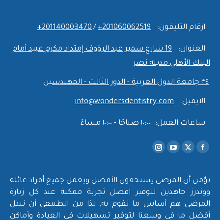
ارقام التليفون:
‎+201060062519
/
‎+201140003470
العنوان:
19 شارع سمير عبد الرؤوف إمتداد مكرم عبيد أمام
البنك الأهلي مدينة نصر
٣٤ جامعة الدول العربية - الدور الثالث - المهندسين
الايميل:
info@wondersdentistry.com
ساعات العمل:
١٠:٠٠ صباحًا - ١٠:٠٠ مساءً
Find us on:
Instagram
YouTube
Facebook
X
page
page
page
page
opens
opens
opens
opens
نؤمن أن المرضى يستحقون الأفضل ويعمل جميع أفراد عائلة
in
in
in
in
ووندرز جاهدين لتوفير افضل تجربة ممكنة عند كل زيارة
new
new
new
new
المرضى هم أساس ما نقوم به, لذا من الطبيعى أن نبذل
أفضل ما في وسعنا لتوفير تسهيلات في العيادة وأماكن
window
window
window
window