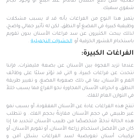
صحية مثل دفع اللسان للأمام عند البلع أو وجود لجام
شفوي سميك.
يتميز هذا النوع من الفراغات بأنه قد لا يسبب مشكلات
وظيفية كبيرة في المضغ أو النطق، لكن له تأثير جمالي واضح،
لذلك يبحث الكثيرون عن سد فراغات الأسنان بدون تقويم
باستخدام القشور الخزفية أو
الحشوات التجميلية
.
الفراغات الكبيرة:
عندما تزيد الفجوة بين الأسنان عن بضعة مليمترات، فإننا
نتحدث عن فراغات كبيرة، و التي قد تؤثر سلبًا على وظائف
الفم و الأسنان، بما في ذلك صعوبة المضغ، و تغيير طريقة
النطق، و انحراف الأسنان المجاورة نحو الفراغ مما يسبب خللاً
في التوازن العام للفك.
تنتج هذه الفراغات عادة عن الأسنان المفقودة، أو بسبب نمو
غير طبيعي في حجم الأسنان مقارنةً بحجم الفك. و تتطلب
هذه الحالة تدخلاً متخصصًا من طبيب الأسنان لتحديد ما إذا
كان من الأفضل استخدام زراعة الأسنان، أو تقويم الأسنان، أو
تركيبات أسنان تعويضية لسد الفراغات بشكل آمن و