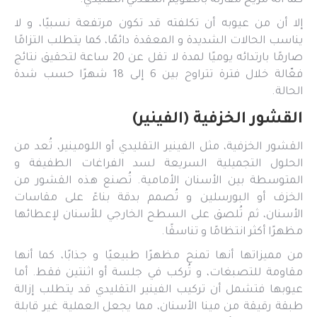
كما أنه مريح مقارنة بالتقويم المعدني التقليدي.
إلا أن من عيوبه أن تكلفته قد تكون مرتفعة نسبيًا، و لا
يناسب الحالات الشديدة و المعقدة دائمًا، كما يتطلب التزامًا
صارمًا بارتدائه يوميًا لمدة لا تقل عن 20 ساعة لتحقيق نتائج
فعّالة خلال فترة تتراوح بين 6 إلى 18 شهرًا حسب شدة
الحالة.
القشور الخزفية (الفينير)
القشور الخزفية، مثل الفينير التقليدي أو اللومينير، تُعد من
الحلول التجميلية السريعة لسد الفراغات الطفيفة و
المتوسطة بين الأسنان الأمامية. تُصنع هذه القشور من
الخزف أو البورسلين و تُصمم بدقة بناءً على مقاسات
الأسنان، ثم تُلصق على السطح الخارجي للأسنان لإعطائها
مظهرًا أكثر انتظامًا و تناسقًا.
من مميزاتها أنها تمنح مظهرًا طبيعيًا و جذابًا، كما أنها
مقاومة للتصبغات، و تُركب في جلسة أو اثنتين فقط. أما
عيوبها فتشمل أن تركيب الفينير التقليدي قد يتطلب إزالة
طبقة رقيقة من مينا الأسنان، مما يجعل العملية غير قابلة