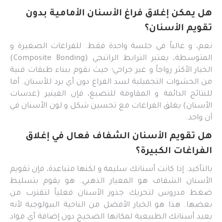
هل يمكن إغلاق فراغ الأسنان الأمامية بدون
تقويم الأسنان؟
نعم، و غالباً في جلسة واحدة فقط. للفراغات الصغيرة و
المتوسطة، يعتبر الترابط الراتنجي (Composite Bonding)
الخيار الأكثر رواجاً و غير جراحي؛ حيث نقوم ببناء طبقات فنية
من الحشوات التجميلية لسد الفراغ دون أي برد للأسنان. أما
للنتائج الدائمة و المقاومة للتصبغ، فإن الفينير (عدسات
الأسنان) يغلق الفراغات مع تحسين شكل و لون الأسنان في
آن واحد.
هل تقويم الأسنان الشفاف فعال في إغلاق
الفراغات الكبيرة؟
بالتأكيد. إذا كانت أسنانك سليمة و لكنها متباعدة، فإن تقويم
الأسنان الشفاف هو المعيار الذهبي. هو يقوم بتسليط
ضغط مدروس لتحريك جذور الأسنان فعلياً لتقترب من
بعضها. هذا هو الخيار الأفضل من الناحية البيولوجية لأنه
يعيد أسنانك الطبيعية لمكانها الصحيح دون إضافة أي مواد