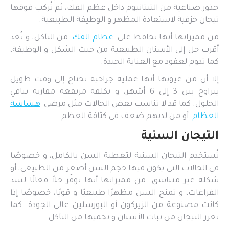
جذور صناعية من التيتانيوم داخل عظم الفك، ثم تُركب فوقها
تيجان خزفية لاستعادة المظهر و الوظيفة الطبيعية.
من مميزاتها أنها تحافظ على
عظام الفك
من التآكل، و تُعد
أقرب حل إلى الأسنان الطبيعية من حيث الشكل و الوظيفة،
كما تدوم لعقود مع العناية الجيدة.
إلا أن من عيوبها أنها عملية جراحية تحتاج إلى وقت طويل
يتراوح بين 3 إلى 6 أشهر، و تكلفة مرتفعة مقارنة بباقي
الحلول. كما قد لا تناسب بعض الحالات مثل مرضى
هشاشة
العظام
أو من لديهم ضعف في كثافة العظم.
التيجان السنية
تُستخدم التيجان السنية لتغطية السن بالكامل، و خصوصًا
في الحالات التي يكون فيها حجم السن أصغر من الطبيعي، أو
شكله غير متناسق. من مميزاتها أنها توفّر حلاً فعالًا لسد
الفراغات، و تمنح السن مظهرًا طبيعيًا و قويًا، خصوصًا إذا
كانت مصنوعة من الزيركون أو البورسلين عالي الجودة. كما
تعزز التيجان من ثبات الأسنان و تحميها من التآكل.