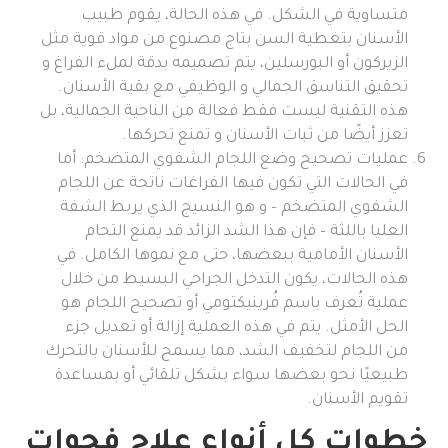
متساوية في الشكل. في هذه الحالة، يقوم طبيب
الأسنان بتغطية السن بتاج مصنوع من مواد قوية مثل
الزيركون أو البورسلين، يتم تصميمه بدقة لملء الفراغ و
تحقيق التناسق الجمالي و الوظيفي مع بقية الأسنان.
هذه التقنية ليست فقط فعالة من الناحية الجمالية، بل
تعزز أيضًا من ثبات الأسنان و تمنع تحركها.
عمليات تصحيح وضع اللجام الشفوي المتضخم: أما
في الحالات التي تكون فيها الفراغات ناتجة عن اللجام
الشفوي المتضخم – و هو النسيج الذي يربط الشفة
العليا باللثة – فإن هذا الشد الزائد قد يمنع التحام
الأسنان الأمامية ببعضها، حتى مع نموها الكامل. في
هذه الحالات، يكون التدخل الجراحي البسيط من خلال
عملية تُعرف باسم فُرينيكتومي أو تصحيح اللجام هو
الحل الأمثل. يتم في هذه العملية إزالة أو تعديل جزء
من اللجام لتخفيف الشد، مما يسمح للأسنان بالتحرك
طبيعيًا نحو بعضها سواء بشكل تلقائي أو بمساعدة
تقويم الأسنان.
خطوات كل أنواع علاج فجوات