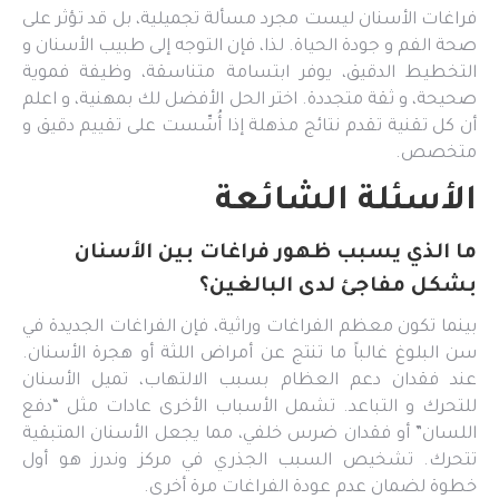
فراغات الأسنان ليست مجرد مسألة تجميلية، بل قد تؤثر على
صحة الفم و جودة الحياة. لذا، فإن التوجه إلى طبيب الأسنان و
التخطيط الدقيق، يوفر ابتسامة متناسقة، وظيفة فموية
صحيحة، و ثقة متجددة. اختر الحل الأفضل لك بمهنية، و اعلم
أن كل تقنية تقدم نتائج مذهلة إذا أُسِّست على تقييم دقيق و
متخصص.
الأسئلة الشائعة
ما الذي يسبب ظهور فراغات بين الأسنان
بشكل مفاجئ لدى البالغين؟
بينما تكون معظم الفراغات وراثية، فإن الفراغات الجديدة في
سن البلوغ غالباً ما تنتج عن أمراض اللثة أو هجرة الأسنان.
عند فقدان دعم العظام بسبب الالتهاب، تميل الأسنان
للتحرك و التباعد. تشمل الأسباب الأخرى عادات مثل “دفع
اللسان” أو فقدان ضرس خلفي، مما يجعل الأسنان المتبقية
تتحرك. تشخيص السبب الجذري في مركز وندرز هو أول
خطوة لضمان عدم عودة الفراغات مرة أخرى.